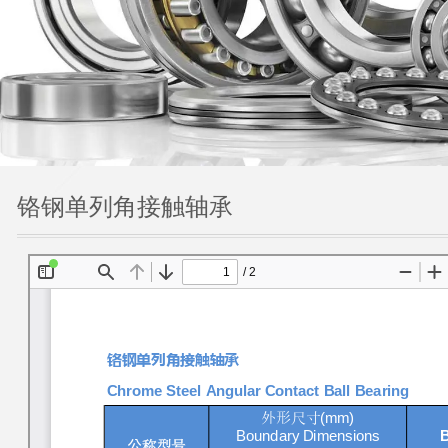
铬钢单列角接